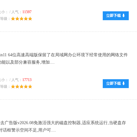
小： / 人气：
11597
推荐等级：
最新win11 64位高速高端版保留了在局域网办公环境下经常使用的网络文件
以及部分兼容服务,增加....
小： / 人气：
17713
推荐等级：
正式去广告版v2026.08免激活强大的磁盘控制器,适应系统运行,当硬盘存
话框警示空间不足,用户可....