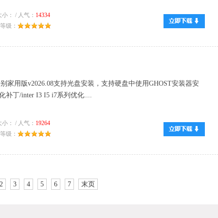
小： / 人气：
14334
推荐等级：
位特别家用版v2026.08支持光盘安装，支持硬盘中使用GHOST安装器安
inter I3 I5 i7系列优化....
小： / 人气：
19264
推荐等级：
2
3
4
5
6
7
末页